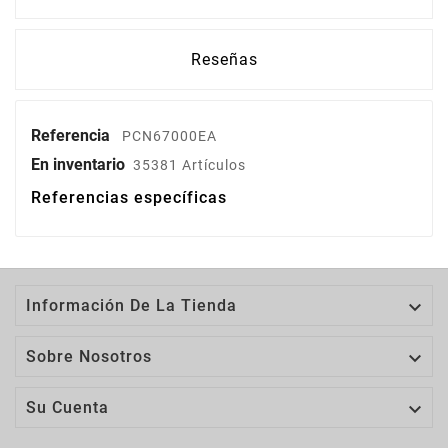
Reseñas
Referencia
PCN67000EA
En inventario
35381 Artículos
Referencias específicas

Información De La Tienda

Sobre Nosotros

Su Cuenta