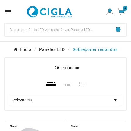
0

Inicio
Paneles LED
Sobreponer redondos
20 productos

Relevancia
New
New