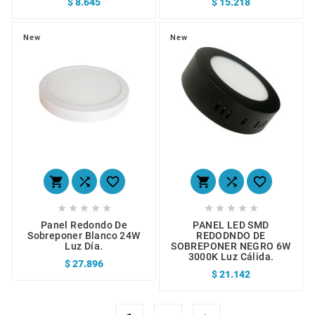
$ 8.645
$ 15.218
New
New
















Panel Redondo De
PANEL LED SMD
Sobreponer Blanco 24W
REDODNDO DE
Luz Día.
SOBREPONER NEGRO 6W
3000K Luz Cálida.
$ 27.896
$ 21.142